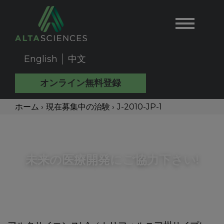
Skip
to
main
content
English
中文
User
オンライン無料登録
Account
Main
パ
ホーム
›
現在募集中の治験
›
J-2010-JP-1
Menu
Back
Navigation
ン
JP
to
top
JP
く
未来の医療開発にご協力下さい!
new
ず