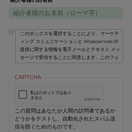
紹介者様のお名前
ー
ル
ア
紹
ド
介
レ
このボックスを選択することにより、マーケテ
者
ス
ィング コミュニケーションと Altasciences の
様
提供に関する情報を電子メールとテキスト メッ
の
セージで受信することに同意します。このフォ
お
ームを送信すると、当社のプライバシー ポリシ
名
ーに同意したことになります。ここで収集され
CAPTCHA
前
た情報は、Altasciences および当社のサービス
（ロ
に関する追加情報を提供する目的でのみ、
ー
Altasciences によって使用されます。そのよう
マ
な情報は販売、再販、またはその他の方法で使
字）
この質問はあなたが人間の訪問者であるか
用されることはなく、いつでもオプトアウトす
どうかをテストし、自動化されたスパム送
ることができます。
信を防ぐためのものです。