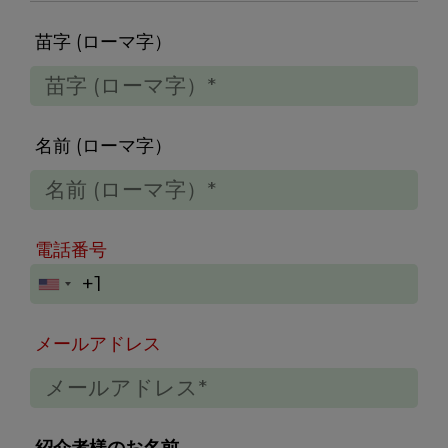
苗字 (ローマ字）
苗
名前 (ローマ字）
字
(ロ
ー
名
マ
電話番号
前
字）
(ロ
ー
電
マ
メールアドレス
話
字）
番
号
メ