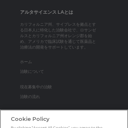
アルタサイエンス LAとは
カリフォルニア州、サイプレスを拠点とす
る日本人に特化した治験会社で、ロサンゼ
ルスとカリフォルニア州オレンジ郡を始
め、アメリカで臨床試験を通じて医薬品と
治療法の開発をサポートしています。
ホーム
治験について
現在募集中の治験
治験の流れ
治験に関するよくある質問
Cookie Policy
ブログ
By clicking “Accept All Cookies”, you agree to the