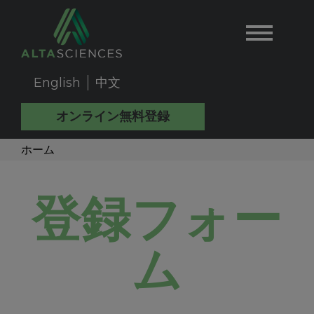
Skip
to
main
content
English
中文
User
オンライン無料登録
Account
Main
パ
ホーム
Menu
Back
Navigation
ン
JP
to
登録フォー
top
JP
く
ム
new
ず