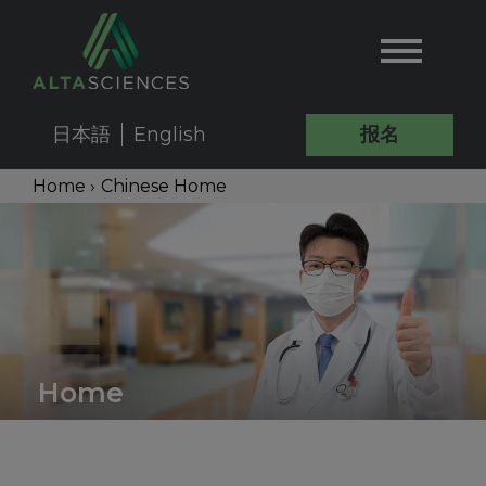
Skip
to
main
content
日本語
English
报名
User
Main
Breadcrumb
Home
›
Chinese Home
account
Back
navigation
Menu
to
top
Chinese
Home